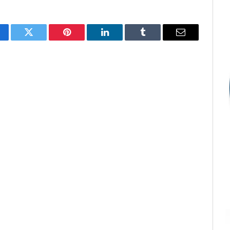
cebook
Twitter
Pinterest
LinkedIn
Tumblr
E-
mail