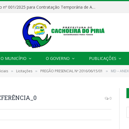
Processo Seletivo nº 001/2025 para Contratação Temporária de Agentes Comunitários de Saúde (ACS)
O MUNICÍPIO
O GOVERNO
PUBLICAÇÕES
ciais
Licitações
PREGÃO PRESENCIAL Nº 2016/06/15/01
MD – ANEX
»
»
»
EFERÊNCIA_0
0