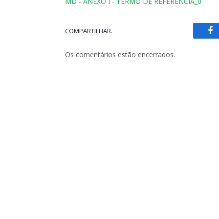
MD - ANEXO I - TERMO DE REFERÊNCIA_0
COMPARTILHAR.
Fa
Os comentários estão encerrados.