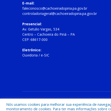
E-mail:
faleconosco@cachoeiradopiria.pa.gov.br
controladoriageral@cachoeiradopiria.pa.gov.br
Presencial:
Av. Getulio Vargas, 534
Centro – Cachoeira do Piriá – PA
CEP: 68617-000
Eletrônico:
Ouvidoria
/
e-SIC
Todos os direitos reservados a Prefeitura Municipal de Cac
Nós usamos cookies para melhorar sua experiência de navegação
monitoramento de cookies. Para ter mais informações sobre como