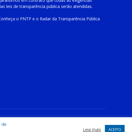
garantimos em contrato que todas as exigências
das
leis de transparência pública
serão atendidas.
Conheça o
PNTP
e o
Radar da Transparência Pública
te
Acessar Área Administrativa
Acessar o Webmail
a de
Leia mais
ACEITO