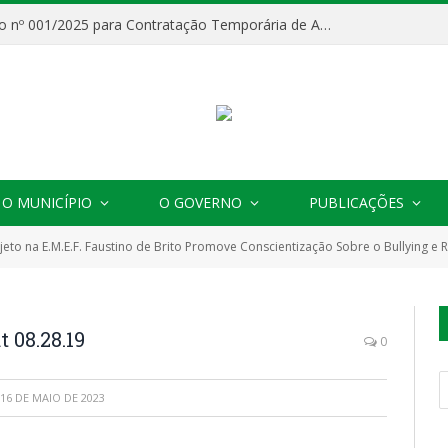
Processo Seletivo nº 001/2025 para Contratação Temporária de Agentes Comunitários de Saúde (ACS)
O MUNICÍPIO
O GOVERNO
PUBLICAÇÕES
jeto na E.M.E.F. Faustino de Brito Promove Conscientização Sobre o Bullying e
 08.28.19
0
16 DE MAIO DE 2023