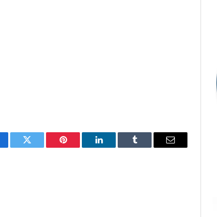
cebook
Twitter
Pinterest
LinkedIn
Tumblr
E-
mail