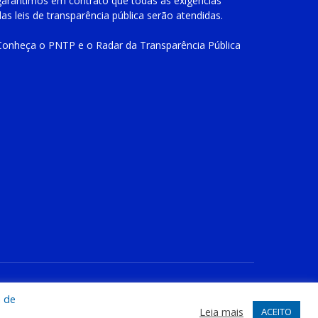
garantimos em contrato que todas as exigências
das
leis de transparência pública
serão atendidas.
Conheça o
PNTP
e o
Radar da Transparência Pública
te
Acessar Área Administrativa
Acessar o Webmail
a de
Leia mais
ACEITO