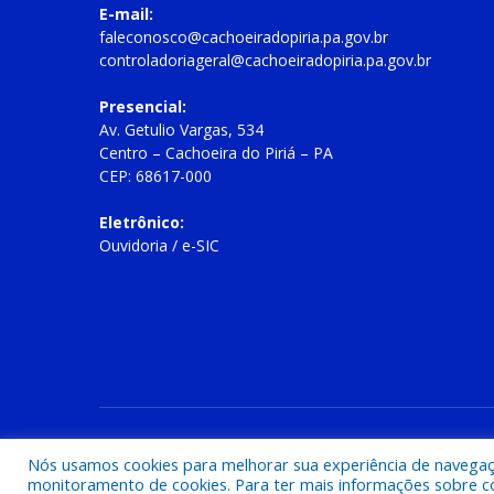
E-mail:
faleconosco@cachoeiradopiria.pa.gov.br
controladoriageral@cachoeiradopiria.pa.gov.br
Presencial:
Av. Getulio Vargas, 534
Centro – Cachoeira do Piriá – PA
CEP: 68617-000
Eletrônico:
Ouvidoria
/
e-SIC
Todos os direitos reservados a Prefeitura Municipal de Cac
Nós usamos cookies para melhorar sua experiência de navegação
monitoramento de cookies. Para ter mais informações sobre como