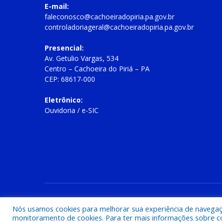
E-mail:
faleconosco@cachoeiradopiria.pa.gov.br
controladoriageral@cachoeiradopiria.pa.gov.br
Presencial:
Av. Getulio Vargas, 534
Centro – Cachoeira do Piriá – PA
CEP: 68617-000
Eletrônico:
Ouvidoria
/
e-SIC
Todos os direitos reservados a Prefeitura Municipal de Cac
Nós usamos cookies para melhorar sua experiência de navegação
monitoramento de cookies. Para ter mais informações sobre como