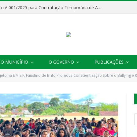
Processo Seletivo nº 001/2025 para Contratação Temporária de Agentes Comunitários de Saúde (ACS)
O MUNICÍPIO
O GOVERNO
PUBLICAÇÕES
jeto na E.M.E.F. Faustino de Brito Promove Conscientização Sobre o Bullying e