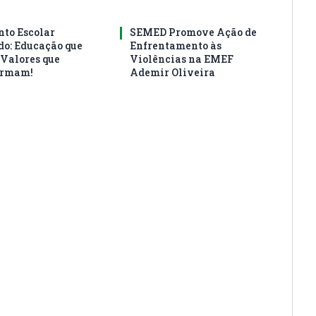
to Escolar
SEMED Promove Ação de
do: Educação que
Enfrentamento às
 Valores que
Violências na EMEF
ormam!
Ademir Oliveira