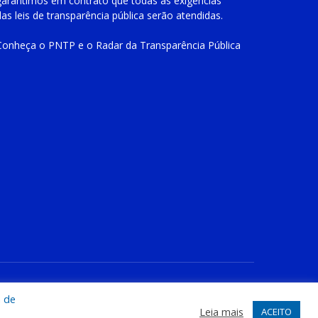
garantimos em contrato que todas as exigências
das
leis de transparência pública
serão atendidas.
Conheça o
PNTP
e o
Radar da Transparência Pública
te
Acessar Área Administrativa
Acessar o Webmail
a de
Leia mais
ACEITO