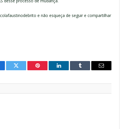
AS desse processo de mudança.
olafaustinodebrito e não esqueça de seguir e compartilhar
cebook
Twitter
Pinterest
LinkedIn
Tumblr
E-
mail