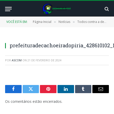
VOCÊ ESTÁ EM:
Página Inicial
Notícias
Todos contra a dengue: prefeitura realiza mutirão de combate ao mosquito Aedes aegypti
»
»
prefeituradecachoeiradopiria_428610102
POR
ASCOM
ON
21 DE FEVEREIRO DE 2024
Facebook
Twitter
Pinterest
LinkedIn
Tumblr
E-
mail
Os comentários estão encerrados.