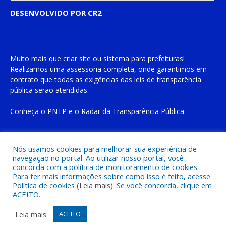
DESENVOLVIDO POR CR2
Muito mais que
criar site
ou
sistema para prefeituras
!
Realizamos uma
assessoria
completa, onde garantimos em
contrato que todas as exigências das
leis de transparência
pública
serão atendidas.
Conheça o
PNTP
e o
Radar da Transparência Pública
Nós usamos cookies para melhorar sua experiência de
navegação no portal. Ao utilizar nosso portal, você
Todos os direitos reservados a Prefeitura Municipal de Cachoeira
concorda com a política de monitoramento de cookies.
do Piriá
Para ter mais informações sobre como isso é feito, acesse
Política de cookies (
Leia mais
). Se você concorda, clique em
ACEITO.
Mapa do Site
Acessar Área Administrativa
Acessar o Webmail
Leia mais
ACEITO