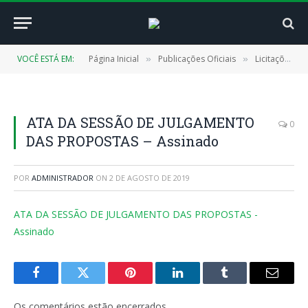
VOCÊ ESTÁ EM:
Página Inicial
Publicações Oficiais
Licitações
»
»
»
ATA DA SESSÃO DE JULGAMENTO
0
DAS PROPOSTAS – Assinado
POR
ADMINISTRADOR
ON
2 DE AGOSTO DE 2019
ATA DA SESSÃO DE JULGAMENTO DAS PROPOSTAS -
Assinado
Facebook
Twitter
Pinterest
LinkedIn
Tumblr
E-
mail
Os comentários estão encerrados.