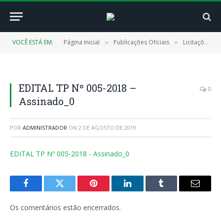
VOCÊ ESTÁ EM:
Página Inicial
Publicações Oficiais
Licitações
»
»
»
EDITAL TP Nº 005-2018 –
0
Assinado_0
POR
ADMINISTRADOR
ON
2 DE AGOSTO DE 2019
EDITAL TP Nº 005-2018 - Assinado_0
Facebook
Twitter
Pinterest
LinkedIn
Tumblr
E-
mail
Os comentários estão encerrados.