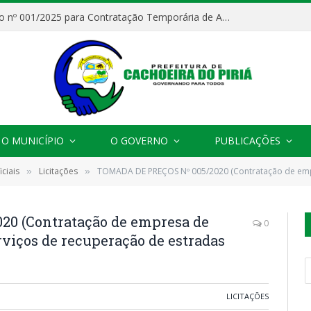
Processo Seletivo nº 001/2025 para Contratação Temporária de Agentes Comunitários de Saúde (ACS)
O MUNICÍPIO
O GOVERNO
PUBLICAÇÕES
ciais
Licitações
TOMADA DE PREÇOS Nº 005/2020 (Contratação de empresa de engenharia 
»
»
0 (Contratação de empresa de
0
rviços de recuperação de estradas
LICITAÇÕES