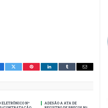
cebook
Twitter
Pinterest
LinkedIn
Tumblr
E-
mail
 ELETRÔNICO Nº
ADESÃO A ATA DE
23 (CONTRATAÇÃO
REGISTRO DE PREÇOS Nº