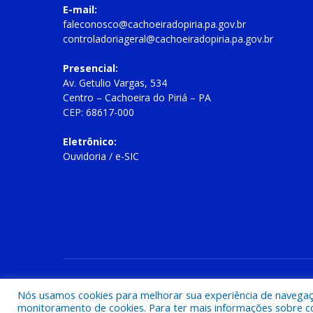
E-mail:
faleconosco@cachoeiradopiria.pa.gov.br
controladoriageral@cachoeiradopiria.pa.gov.br
Presencial:
Av. Getulio Vargas, 534
Centro – Cachoeira do Piriá – PA
CEP: 68617-000
Eletrônico:
Ouvidoria
/
e-SIC
Todos os direitos reservados a Prefeitura Municipal de Cac
Nós usamos cookies para melhorar sua experiência de navegação
monitoramento de cookies. Para ter mais informações sobre como