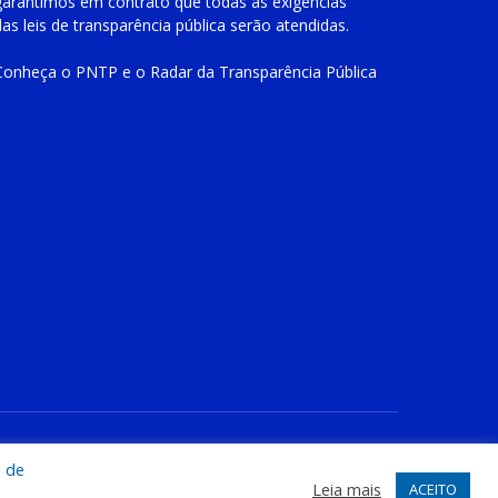
garantimos em contrato que todas as exigências
das
leis de transparência pública
serão atendidas.
Conheça o
PNTP
e o
Radar da Transparência Pública
te
Acessar Área Administrativa
Acessar o Webmail
a de
Leia mais
ACEITO