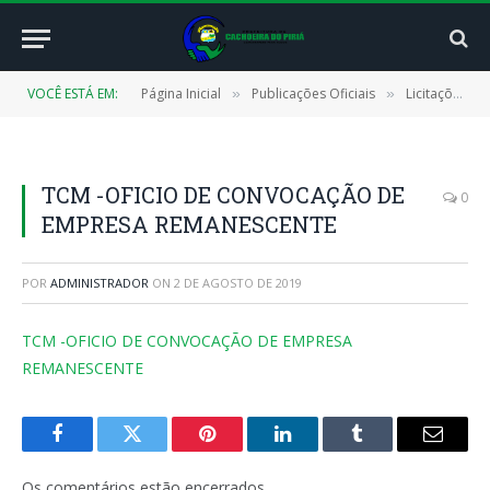
VOCÊ ESTÁ EM:
Página Inicial
Publicações Oficiais
Licitações
»
»
»
TCM -OFICIO DE CONVOCAÇÃO DE
0
EMPRESA REMANESCENTE
POR
ADMINISTRADOR
ON
2 DE AGOSTO DE 2019
TCM -OFICIO DE CONVOCAÇÃO DE EMPRESA
REMANESCENTE
Facebook
Twitter
Pinterest
LinkedIn
Tumblr
E-
mail
Os comentários estão encerrados.