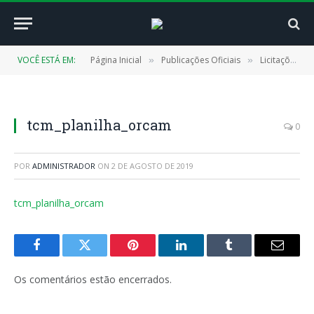
VOCÊ ESTÁ EM:
Página Inicial
Publicações Oficiais
Licitações
»
»
»
tcm_planilha_orcam
0
POR
ADMINISTRADOR
ON
2 DE AGOSTO DE 2019
tcm_planilha_orcam
Facebook
Twitter
Pinterest
LinkedIn
Tumblr
E-
mail
Os comentários estão encerrados.