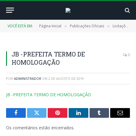
VOCÊ ESTÁ EM:
Página Inicial
Publicações Oficiais
Licitações
»
»
»
JB -PREFEITA TERMO DE
0
HOMOLOGAÇÃO
POR
ADMINISTRADOR
ON
2 DE AGOSTO DE 2019
JB -PREFEITA TERMO DE HOMOLOGAÇÃO
Facebook
Twitter
Pinterest
LinkedIn
Tumblr
E-
mail
Os comentários estão encerrados.