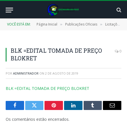
VOCÊ ESTÁ EM:
Página Inicial
Publicações Oficiais
Licitações
»
»
»
BLK =EDITAL TOMADA DE PREÇO
0
BLOKRET
POR
ADMINISTRADOR
ON
2 DE AGOSTO DE 2019
BLK =EDITAL TOMADA DE PREÇO BLOKRET
Facebook
Twitter
Pinterest
LinkedIn
Tumblr
E-
mail
Os comentários estão encerrados.