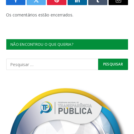
Facebook
Twitter
Pinterest
LinkedIn
Tumblr
E-
mail
Os comentários estão encerrados.
NÃO ENCONTROU O QUE QUERIA?