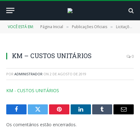
VOCÊ ESTÁ EM:
Página Inicial
Publicações Oficiais
Licitações
»
»
»
KM – CUSTOS UNITÁRIOS
0
POR
ADMINISTRADOR
ON
2 DE AGOSTO DE 2019
KM - CUSTOS UNITÁRIOS
Facebook
Twitter
Pinterest
LinkedIn
Tumblr
E-
mail
Os comentários estão encerrados.