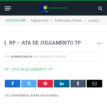
VOCÊ ESTÁ EM:
Página Inicial
Publicações Oficiais
Licitações
»
»
»
RP – ATA DE JULGAMENTO TP
0
POR
ADMINISTRADOR
ON
2 DE AGOSTO DE 2019
RP - ATA DE JULGAMENTO TP
Facebook
Twitter
Pinterest
LinkedIn
Tumblr
E-
mail
Os comentários estão encerrados.