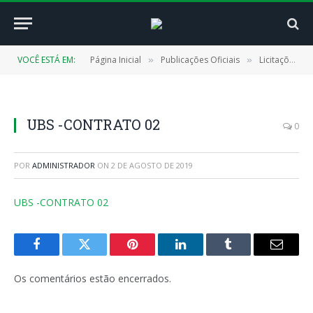
VOCÊ ESTÁ EM:
Página Inicial
Publicações Oficiais
Licitações
»
»
»
UBS -CONTRATO 02
0
POR
ADMINISTRADOR
ON
2 DE AGOSTO DE 2019
UBS -CONTRATO 02
Facebook
Twitter
Pinterest
LinkedIn
Tumblr
E-
mail
Os comentários estão encerrados.