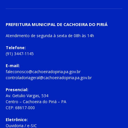
PREFEITURA MUNICIPAL DE CACHOEIRA DO PIRIÁ
Atendimento de
segunda à sexta
de
08h às 14h
Telefone:
(91) 3447-1145
E-mail:
faleconosco@cachoeiradopiria.pa.gov.br
controladoriageral@cachoeiradopiria.pa.gov.br
Presencial:
Av. Getulio Vargas, 534
Centro – Cachoeira do Piriá – PA
CEP: 68617-000
Eletrônico:
Ouvidoria
/
e-SIC