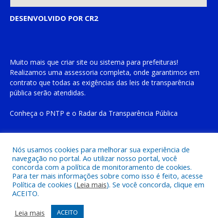
DESENVOLVIDO POR CR2
Muito mais que
criar site
ou
sistema para prefeituras
!
Realizamos uma
assessoria
completa, onde garantimos em
contrato que todas as exigências das
leis de transparência
pública
serão atendidas.
Conheça o
PNTP
e o
Radar da Transparência Pública
Nós usamos cookies para melhorar sua experiência de
navegação no portal. Ao utilizar nosso portal, você
Todos os direitos reservados a Prefeitura Municipal de Cachoeira
concorda com a política de monitoramento de cookies.
do Piriá
Para ter mais informações sobre como isso é feito, acesse
Política de cookies (
Leia mais
). Se você concorda, clique em
ACEITO.
Mapa do Site
Acessar Área Administrativa
Acessar o Webmail
Leia mais
ACEITO