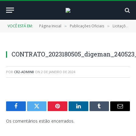
VOCÊ ESTÁ EM:
Página Inicial
Publicações Oficiais
Licitações
»
»
»
CONTRATO_2023180505_digeman_240523_
POR
CR2-ADMIN8
ON
2 DE JANEIRO DE 2024
Facebook
Twitter
Pinterest
LinkedIn
Tumblr
E-
mail
Os comentários estão encerrados.