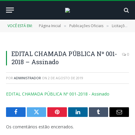
VOCÊ ESTÁ EM:
Página Inicial
Publicações Oficiais
Licitações
»
»
»
EDITAL CHAMADA PÚBLICA Nº 001-
0
2018 – Assinado
POR
ADMINISTRADOR
ON
2 DE AGOSTO DE 2019
EDITAL CHAMADA PÚBLICA Nº 001-2018 - Assinado
Facebook
Twitter
Pinterest
LinkedIn
Tumblr
E-
mail
Os comentários estão encerrados.