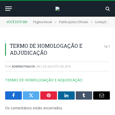
VOCÊ ESTÁ EM:
Página Inicial
Publicações Oficiais
Licitações
»
»
»
TERMO DE HOMOLOGAÇÃO E
0
ADJUDICAÇÃO
POR
ADMINISTRADOR
ON
2 DE AGOSTO DE 2019
TERMO DE HOMOLOGAÇÃO E ADJUDICAÇÃO
Facebook
Twitter
Pinterest
LinkedIn
Tumblr
E-
mail
Os comentários estão encerrados.