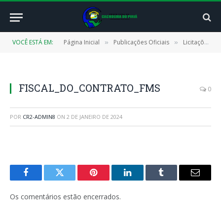
VOCÊ ESTÁ EM:
Página Inicial
Publicações Oficiais
Licitações
»
»
»
FISCAL_DO_CONTRATO_FMS
0
POR
CR2-ADMIN8
ON
2 DE JANEIRO DE 2024
Facebook
Twitter
Pinterest
LinkedIn
Tumblr
E-
mail
Os comentários estão encerrados.