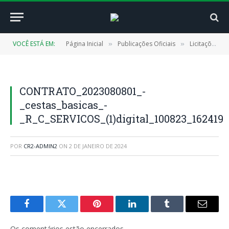
VOCÊ ESTÁ EM:
Página Inicial
Publicações Oficiais
Licitações
»
»
»
CONTRATO_2023080801_-
_cestas_basicas_-
_R_C_SERVICOS_(1)digital_100823_162419
POR
CR2-ADMIN2
ON
2 DE JANEIRO DE 2024
Facebook
Twitter
Pinterest
LinkedIn
Tumblr
E-
mail
Os comentários estão encerrados.