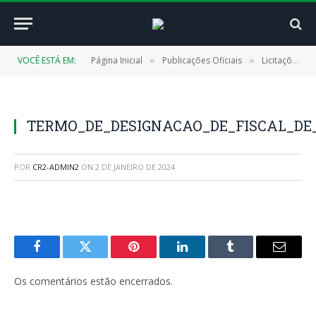
VOCÊ ESTÁ EM:
Página Inicial
Publicações Oficiais
Licitações
»
»
»
TERMO_DE_DESIGNACAO_DE_FISCAL_DE_C
POR
CR2-ADMIN2
ON
2 DE JANEIRO DE 2024
Facebook
Twitter
Pinterest
LinkedIn
Tumblr
E-
mail
Os comentários estão encerrados.