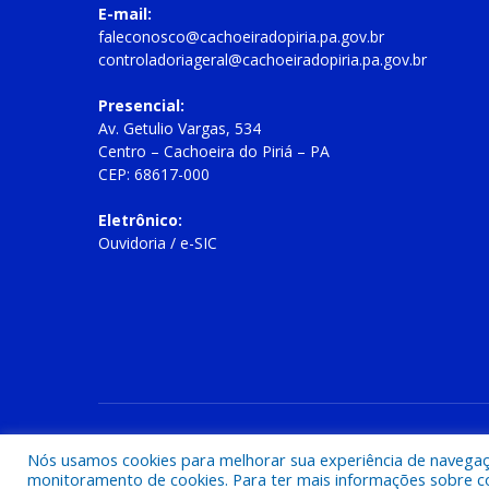
E-mail:
faleconosco@cachoeiradopiria.pa.gov.br
controladoriageral@cachoeiradopiria.pa.gov.br
Presencial:
Av. Getulio Vargas, 534
Centro – Cachoeira do Piriá – PA
CEP: 68617-000
Eletrônico:
Ouvidoria
/
e-SIC
Todos os direitos reservados a Prefeitura Municipal de Cac
Nós usamos cookies para melhorar sua experiência de navegação
monitoramento de cookies. Para ter mais informações sobre como