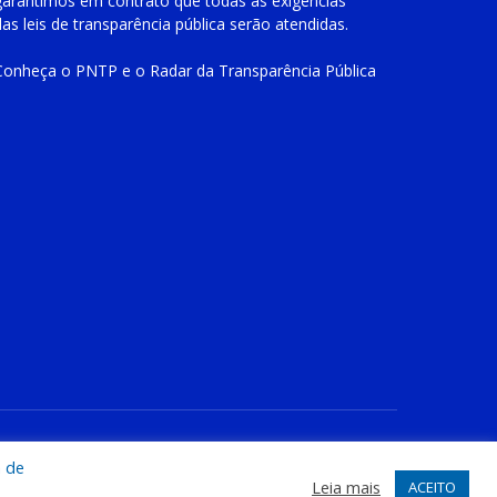
garantimos em contrato que todas as exigências
das
leis de transparência pública
serão atendidas.
Conheça o
PNTP
e o
Radar da Transparência Pública
te
Acessar Área Administrativa
Acessar o Webmail
a de
Leia mais
ACEITO