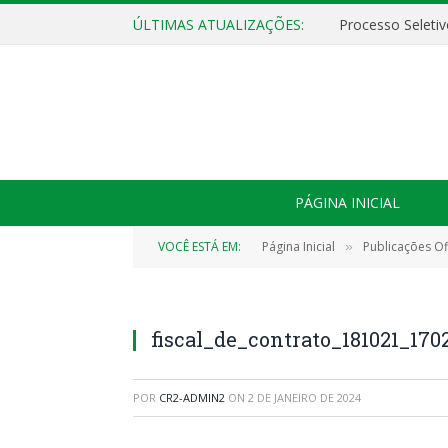
ÚLTIMAS ATUALIZAÇÕES:
PÁGINA INICIAL
VOCÊ ESTÁ EM:
Página Inicial
Publicações Ofi
»
fiscal_de_contrato_181021_170
POR
CR2-ADMIN2
ON
2 DE JANEIRO DE 2024