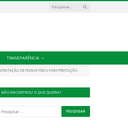
TRANSPARÊNCIA
SERVIÇOS COMPREENDEM O DESENVOLVIMENTO DE PROJETOS, PLANILHAS ORÇAMENTARIAS, LAUDOS, EMISSÃO DE PARECERES TÉCNICOS, AVALIAÇÃO DE DOCUMENTOS, INSPEÇÕES, VISTORIAS TÉCNICAS E OUTRAS ATRIBUIÇÕES ANÁLOGAS)
NÃO ENCONTROU O QUE QUERIA?