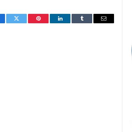
cebook
Twitter
Pinterest
LinkedIn
Tumblr
E-
mail