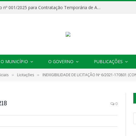
Processo Seletivo nº 001/2025 para Contratação Temporária de Agentes Comunitários de Saúde (ACS)
O MUNICÍPIO
O GOVERNO
PUBLICAÇÕES
ciais
Licitações
INEXIGIBILIDADE DE LICITAÇÃO Nº 6/2021-170801 (CONTRATAÇÃO DE PESSOA FÍSICA PARA PRESTAÇÃO DE SERVIÇOS DE ENGENHARIA E ARQUITETURA, OBJETIVANDO IDENTIFICAR OS PADRÕES DAS ESCOLAS-PMFE LOCAL, ESTES ESTABELECIDOS PELO PNE. OS 
»
»
218
0