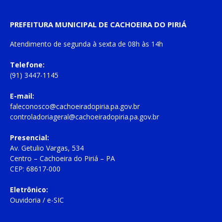
PREFEITURA MUNICIPAL DE CACHOEIRA DO PIRIÁ
Atendimento de
segunda à sexta
de
08h às 14h
Telefone:
(91) 3447-1145
E-mail:
faleconosco@cachoeiradopiria.pa.gov.br
controladoriageral@cachoeiradopiria.pa.gov.br
Presencial:
Av. Getulio Vargas, 534
Centro – Cachoeira do Piriá – PA
CEP: 68617-000
Eletrônico:
Ouvidoria
/
e-SIC