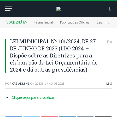
VOCÊ ESTÁ EM:
Página Inicial
Publicações Oficiais
Leis
LEI 
»
»
»
LEI MUNICIPAL Nº 101/2024, DE 27
0
DE JUNHO DE 2023 (LDO 2024 –
Dispõe sobre as Diretrizes para a
elaboração da Lei Orçamentária de
2024 e dá outras providências)
POR
CR2-ADMIN2
ON
27 DE JUNHO DE 2023
LEIS
Clique aqui para visualizar