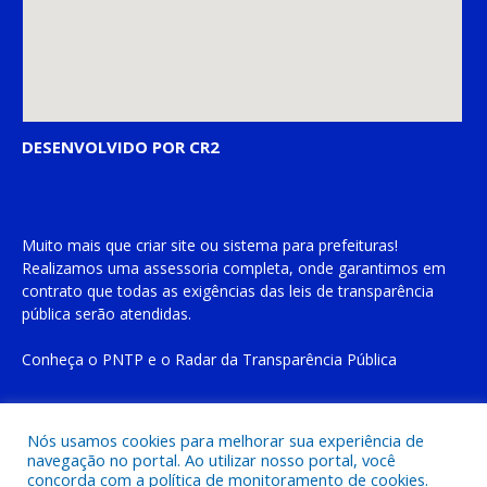
DESENVOLVIDO POR CR2
Muito mais que
criar site
ou
sistema para prefeituras
!
Realizamos uma
assessoria
completa, onde garantimos em
contrato que todas as exigências das
leis de transparência
pública
serão atendidas.
Conheça o
PNTP
e o
Radar da Transparência Pública
Nós usamos cookies para melhorar sua experiência de
navegação no portal. Ao utilizar nosso portal, você
Todos os direitos reservados a Prefeitura Municipal de Cachoeira
concorda com a política de monitoramento de cookies.
do Piriá