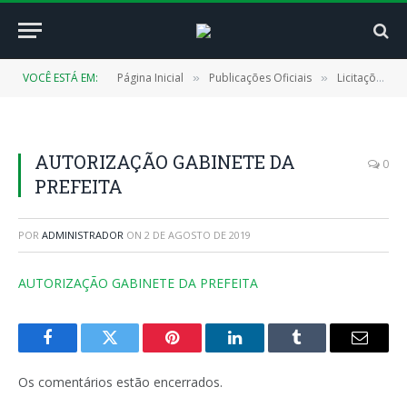
VOCÊ ESTÁ EM:
Página Inicial
Publicações Oficiais
Licitações
»
»
»
AUTORIZAÇÃO GABINETE DA
0
PREFEITA
POR
ADMINISTRADOR
ON
2 DE AGOSTO DE 2019
AUTORIZAÇÃO GABINETE DA PREFEITA
Facebook
Twitter
Pinterest
LinkedIn
Tumblr
E-
mail
Os comentários estão encerrados.