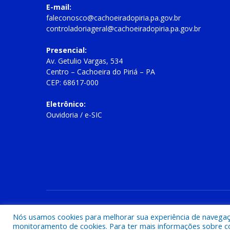
E-mail:
faleconosco@cachoeiradopiria.pa.gov.br
controladoriageral@cachoeiradopiria.pa.gov.br
Presencial:
Av. Getulio Vargas, 534
Centro – Cachoeira do Piriá – PA
CEP: 68617-000
Eletrônico:
Ouvidoria
/
e-SIC
Todos os direitos reservados a Prefeitura Municipal de Cac
Nós usamos cookies para melhorar sua experiência de navegação
monitoramento de cookies. Para ter mais informações sobre como