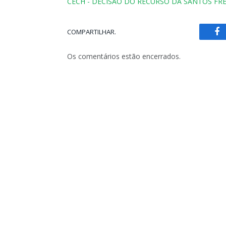
CECH - DECISÃO DO RECURSO DA SANTOS FRE
COMPARTILHAR.
Fa
Os comentários estão encerrados.