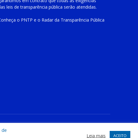
garantimos em contrato que todas as exigências
das
leis de transparência pública
serão atendidas.
Conheça o
PNTP
e o
Radar da Transparência Pública
te
Acessar Área Administrativa
Acessar o Webmail
a de
Leia mais
ACEITO