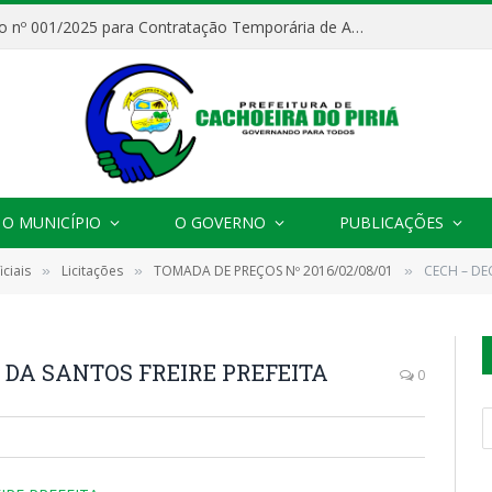
Processo Seletivo nº 001/2025 para Contratação Temporária de Agentes Comunitários de Saúde (ACS)
O MUNICÍPIO
O GOVERNO
PUBLICAÇÕES
ciais
Licitações
TOMADA DE PREÇOS Nº 2016/02/08/01
CECH – DE
»
»
»
 DA SANTOS FREIRE PREFEITA
0