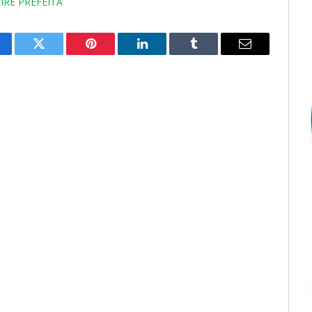
IRE PREFEITA
cebook
Twitter
Pinterest
LinkedIn
Tumblr
E-
mail