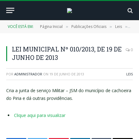
VOCÊ ESTÁ EM:
Página Inicial
Publicações Oficiais
Leis
LEI 
»
»
»
LEI MUNICIPAL Nº 010/2013, DE 19 DE
0
JUNHO DE 2013
POR
ADMINISTRADOR
ON
19 DE JUNHO DE 2013
LEIS
Cria a junta de serviço Militar – JSM do município de cachoeira
do Piria e dá outras providências.
Clique aqui para visualizar