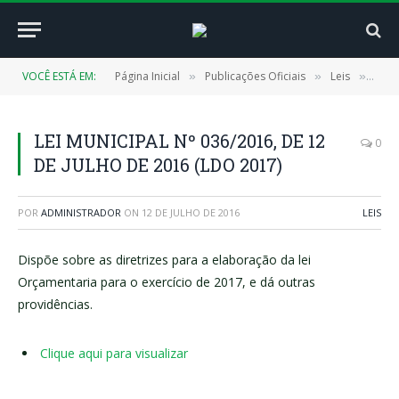
VOCÊ ESTÁ EM:
Página Inicial
Publicações Oficiais
Leis
LEI 
»
»
»
LEI MUNICIPAL Nº 036/2016, DE 12
0
DE JULHO DE 2016 (LDO 2017)
POR
ADMINISTRADOR
ON
12 DE JULHO DE 2016
LEIS
Dispõe sobre as diretrizes para a elaboração da lei
Orçamentaria para o exercício de 2017, e dá outras
providências.
Clique aqui para visualizar