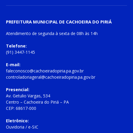
PREFEITURA MUNICIPAL DE CACHOEIRA DO PIRIÁ
Atendimento de
segunda à sexta
de
08h às 14h
Telefone:
(91) 3447-1145
E-mail:
faleconosco@cachoeiradopiria.pa.gov.br
controladoriageral@cachoeiradopiria.pa.gov.br
Presencial:
Av. Getulio Vargas, 534
Centro – Cachoeira do Piriá – PA
CEP: 68617-000
Eletrônico:
Ouvidoria
/
e-SIC