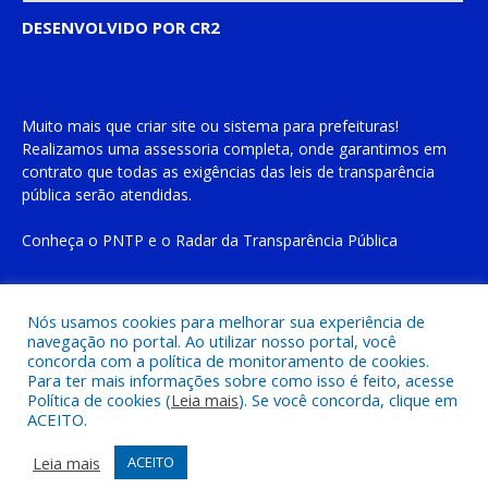
DESENVOLVIDO POR CR2
Muito mais que
criar site
ou
sistema para prefeituras
!
Realizamos uma
assessoria
completa, onde garantimos em
contrato que todas as exigências das
leis de transparência
pública
serão atendidas.
Conheça o
PNTP
e o
Radar da Transparência Pública
Nós usamos cookies para melhorar sua experiência de
navegação no portal. Ao utilizar nosso portal, você
Todos os direitos reservados a Prefeitura Municipal de Cachoeira
concorda com a política de monitoramento de cookies.
do Piriá
Para ter mais informações sobre como isso é feito, acesse
Política de cookies (
Leia mais
). Se você concorda, clique em
ACEITO.
Mapa do Site
Acessar Área Administrativa
Acessar o Webmail
Leia mais
ACEITO