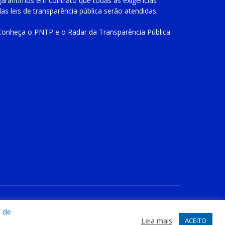
garantimos em contrato que todas as exigências
das
leis de transparência pública
serão atendidas.
Conheça o
PNTP
e o
Radar da Transparência Pública
te
Acessar Área Administrativa
Acessar o Webmail
a de
Leia mais
ACEITO