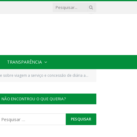
TRANSPARÊNCIA
ia a servidor dos órgãos da administração pública direta e dá outras providências)
NÃO ENCONTROU O QUE QUERIA?