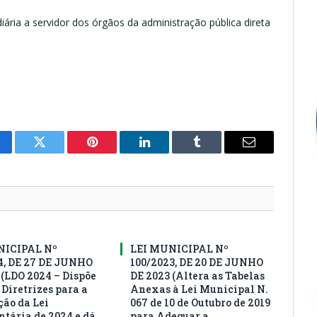
ária a servidor dos órgãos da administração pública direta
cebook
Twitter
Pinterest
LinkedIn
Tumblr
E-
mail
NICIPAL Nº
LEI MUNICIPAL Nº
4, DE 27 DE JUNHO
100/2023, DE 20 DE JUNHO
 (LDO 2024 – Dispõe
DE 2023 (Altera as Tabelas
 Diretrizes para a
Anexas à Lei Municipal N.
ção da Lei
067 de 10 de Outubro de 2019
tária de 2024 e dá
para Adequar a