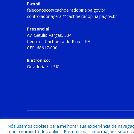
E-mail:
faleconosco@cachoeiradopiria.pa.gov.br
controladoriageral@cachoeiradopiria.pa.gov.br
Presencial:
Av. Getulio Vargas, 534
Centro – Cachoeira do Piriá – PA
CEP: 68617-000
Eletrônico:
Ouvidoria
/
e-SIC
Todos os direitos reservados a Prefeitura Municipal de Cac
Nós usamos cookies para melhorar sua experiência de navegação
monitoramento de cookies. Para ter mais informações sobre como