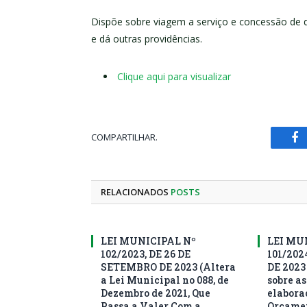
Dispõe sobre viagem a serviço e concessão de di
e dá outras providências.
Clique aqui para visualizar
COMPARTILHAR.
Fa
RELACIONADOS
POSTS
LEI MUNICIPAL Nº
LEI MU
102/2023, DE 26 DE
101/202
SETEMBRO DE 2023 (Altera
DE 2023
a Lei Municipal no 088, de
sobre as
Dezembro de 2021, Que
elabora
Passa a Valer Com a
Orçamen