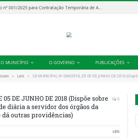
Processo Seletivo nº 001/2025 para Contratação Temporária de Agentes Comunitários de Saúde (ACS)
O MUNICÍPIO
O GOVERNO
PUBLICAÇÕES
ciais
Leis
LEI MUNICIPAL Nº 049/2018, DE 05 DE JUNHO DE 2018 (Dispõe sobre viagem a serviço e concessão de diár
»
»
E 05 DE JUNHO DE 2018 (Dispõe sobre
0
e diária a servidor dos órgãos da
 dá outras providências)
LEIS