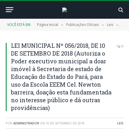
VOCÊ ESTÁ EM:
Página Inicial
Publicações Oficiais
Leis
LEI 
»
»
»
LEI MUNICIPAL Nº 056/2018, DE 10
0
DE SETEMBRO DE 2018 (Autoriza o
Poder executivo municipal a doar
imóvel à Secretaria de estado de
Educação do Estado do Pará, para
uso da Escola EEEM Cel. Newton
barreira, doação esta fundamentada
no interesse público e dá outras
providências)
POR
ADMINISTRADOR
ON
10 DE SETEMBRO DE 2018
LEIS