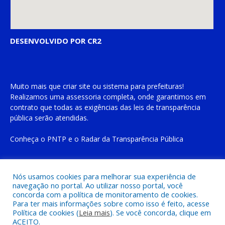
DESENVOLVIDO POR CR2
Muito mais que
criar site
ou
sistema para prefeituras
!
Realizamos uma
assessoria
completa, onde garantimos em
contrato que todas as exigências das
leis de transparência
pública
serão atendidas.
Conheça o
PNTP
e o
Radar da Transparência Pública
Nós usamos cookies para melhorar sua experiência de
navegação no portal. Ao utilizar nosso portal, você
Todos os direitos reservados a Prefeitura Municipal de Cachoeira
concorda com a política de monitoramento de cookies.
do Piriá
Para ter mais informações sobre como isso é feito, acesse
Política de cookies (
Leia mais
). Se você concorda, clique em
ACEITO.
Mapa do Site
Acessar Área Administrativa