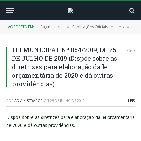
VOCÊ ESTÁ EM:
Página Inicial
Publicações Oficiais
Leis
LEI 
»
»
»
LEI MUNICIPAL Nº 064/2019, DE 25
0
DE JULHO DE 2019 (Dispõe sobre as
diretrizes para elaboração da lei
orçamentária de 2020 e dá outras
providências)
POR
ADMINISTRADOR
ON
25 DE JULHO DE 2019
LEIS
Dispõe sobre as diretrizes para elaboração da lei orçamentária
de 2020 e dá outras providências.